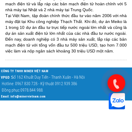
mạch điện tử và lắp ráp các bản mạch điện tử hoàn chỉnh với 5
nhà máy tại Nhật và 2 nhà máy tại Trung Quốc.
Tại Việt Nam, tập đoàn chính thức đầu tư vào năm 2006 với nhà
máy đặt tại Khu công nghiệp Thạch Thất. Khi đó, dự án Meiko là
1 trong 10 dự án đầu tư trực tiếp nước ngoài lớn nhất và cũng là
dự án sản xuất điện tử lớn nhất của các nhà đầu tư nước ngoài.
Đến nay, doanh nghiệp có 3 nhà máy sản xuất, lắp ráp các bản
mạch điện tử với tổng vốn đầu tư 500 triệu USD, tạo hơn 7.000
việc làm và nộp ngân sách khoảng 30 triệu USD một năm.
CÔNG TY TNHH MINER VIỆT NAM
S
ố 162 Khuất Duy Tiến - Thanh Xuân - Hà Nội
VPGD
:
Hotline: 0967.830.728 - Kỹ thuật 0912.939.386
Đồng phục 0978.844.988
Email:
info@minervietnam.com