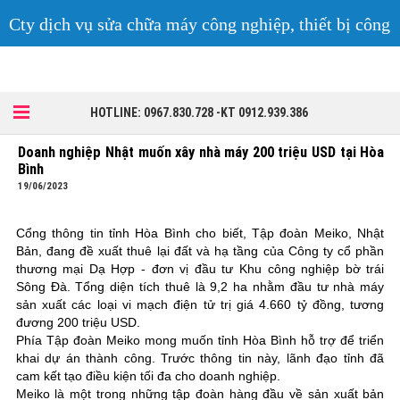
Cty dịch vụ sửa chữa máy công nghiệp, thiết bị công
nghiệp
HOTLINE: 0967.830.728 -KT 0912.939.386
Doanh nghiệp Nhật muốn xây nhà máy 200 triệu USD tại Hòa
Bình
19/06/2023
Cổng thông tin tỉnh Hòa Bình cho biết, Tập đoàn Meiko, Nhật
Bản, đang đề xuất thuê lại đất và hạ tầng của Công ty cổ phần
thương mại Dạ Hợp - đơn vị đầu tư Khu công nghiệp bờ trái
Sông Đà. Tổng diện tích thuê là 9,2 ha nhằm đầu tư nhà máy
sản xuất các loại vi mạch điện tử trị giá 4.660 tỷ đồng, tương
đương 200 triệu USD.
Phía Tập đoàn Meiko mong muốn tỉnh Hòa Bình hỗ trợ để triển
khai dự án thành công. Trước thông tin này, lãnh đạo tỉnh đã
cam kết tạo điều kiện tối đa cho doanh nghiệp.
Meiko là một trong những tập đoàn hàng đầu về sản xuất bản