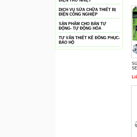
ĐIỆN TRỞ NHIỆT
DỊCH VỤ SỬA CHỮA THIẾT BỊ
ĐIỆN CÔNG NGHIỆP
SẢN PHẨM CHO BÁN TỰ
ĐỘNG- TỰ ĐỘNG HÓA
TƯ VẤN THIẾT KẾ ĐỒNG PHỤC-
BẢO HỘ
SỬ
S
Li