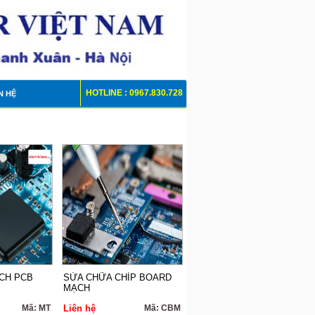
HOTLINE : 0967.830.728
N HỆ
-KT 0912.939.386
CH PCB
SỬA CHỮA CHÍP BOARD
MẠCH
Mã: MT
Liên hệ
Mã: CBM