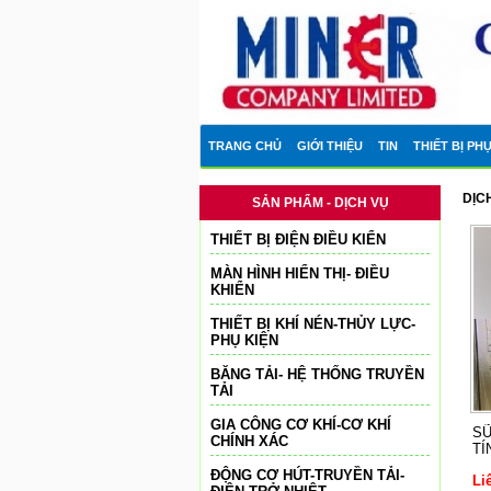
TRANG CHỦ
GIỚI THIỆU
TIN
THIẾT BỊ PH
DỊC
SẢN PHẨM - DỊCH VỤ
THIẾT BỊ ĐIỆN ĐIỀU KIỂN
MÀN HÌNH HIỂN THỊ- ĐIỀU
KHIỂN
THIẾT BỊ KHÍ NÉN-THỦY LỰC-
PHỤ KIỆN
BĂNG TẢI- HỆ THỐNG TRUYỀN
TẢI
GIA CÔNG CƠ KHÍ-CƠ KHÍ
SỮ
CHÍNH XÁC
TÍ
ĐỘNG CƠ HÚT-TRUYỀN TẢI-
Li