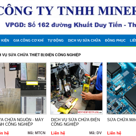
Ụ KIỆN
GIA CÔNG CƠ KHÍ
TỰ ĐỘNG
DỊCH VỤ SỬA CHỮA
ĐỒNG PHỤC
LIÊ
H VỤ SỬA CHỮA THIẾT BỊ ĐIỆN CÔNG NGHIỆP
A CHỮA NGUỒN - MÁY
DỊCH VỤ SỬA CHỮA ĐIỆN
SỬA CHỮA MẠ
NH CÔNG NGHIỆP
CÔNG NGHIỆP
ên hệ
Mã: MTCN
Liên hệ
Mã: DV
Liên hệ