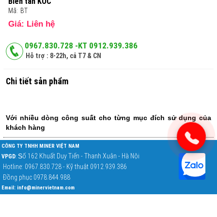
Biến tần KOC
Mã:
BT
Giá: Liên hệ
0967.830.728 -KT 0912.939.386
Hỗ trợ : 8-22h, cả T7 & CN
Chi tiết sản phẩm
Với nhiều dòng công suất cho từng mục đích sử dụng của
khách hàng
CÔNG TY TNHH MINER VIỆT NAM
S
ố 162 Khuất Duy Tiến - Thanh Xuân - Hà Nội
VPGD
:
Hotline: 0967.830.728 - Kỹ thuật 0912.939.386
Đồng phục 0978.844.988
Email:
info@minervietnam.com